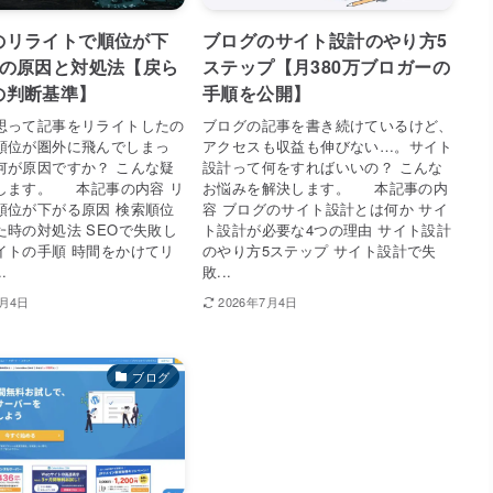
のリライトで順位が下
ブログのサイト設計のやり方5
つの原因と対処法【戻ら
ステップ【月380万ブロガーの
の判断基準】
手順を公開】
思って記事をリライトしたの
ブログの記事を書き続けているけど、
順位が圏外に飛んでしまっ
アクセスも収益も伸びない…。サイト
何が原因ですか？ こんな疑
設計って何をすればいいの？ こんな
します。 本記事の内容 リ
お悩みを解決します。 本記事の内
順位が下がる原因 検索順位
容 ブログのサイト設計とは何か サイ
た時の対処法 SEOで失敗し
ト設計が必要な4つの理由 サイト設計
イトの手順 時間をかけてリ
のやり方5ステップ サイト設計で失
.
敗...
7月4日
2026年7月4日
ブログ