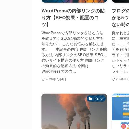
WordPressの内部リンクの貼
ブログ
り方【SEO効果・配置のコ
がる5
ツ】
ない時
WordPressで内部リンクを貼る方法
良かれと
を教えて！SEOに効果的な貼り方を
に、検索
知りたい！ こんなお悩みを解決しま
た……。
す。 本記事の内容 内部リンクを貼
問を解消
る方法 内部リンクのSEO効果 SEOに
ライトで
強いサイト構造の作り方 内部リンク
が下がっ
の効果的な配置方法 今回は、
ないリラ
WordPressでの内...
ライトし..
2026年7月4日
2026年
ブログ