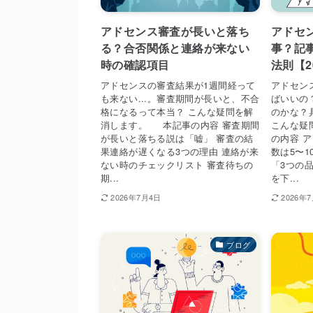
アドセンス審査が長いと落ち
アドセ
る？合否関係と連絡が来ない
事？記
時の確認項目
法則【2
アドセンスの審査結果が1週間経って
アドセン
も来ない...。審査期間が長いと、不合
ばいいの
格になるって本当？ こんな疑問を解
のかな？
消します。 本記事の内容 審査期間
こんな疑
が長いと落ちる説は「嘘」 審査の結
の内容 
果連絡が遅くなる3つの理由 連絡が来
数は5〜1
ない時のチェックリスト 審査待ちの
「3つの
期...
を下...
2026年7月4日
2026年
ブログ