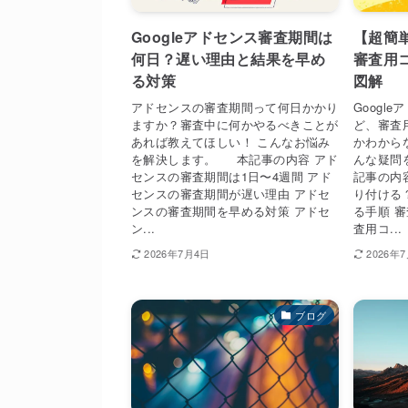
Googleアドセンス審査期間は
【超簡単
何日？遅い理由と結果を早め
審査用
る対策
図解
アドセンスの審査期間って何日かかり
Googl
ますか？審査中に何かやるべきことが
ど、審査
あれば教えてほしい！ こんなお悩み
かわから
を解決します。 本記事の内容 アド
んな疑問
センスの審査期間は1日〜4週間 アド
記事の内
センスの審査期間が遅い理由 アドセ
り付ける
ンスの審査期間を早める対策 アドセ
る手順 
ン...
査用コ...
2026年7月4日
2026年
ブログ