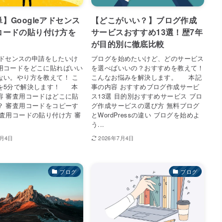
】Googleアドセンス
【どこがいい？】ブログ作成
コードの貼り付け方を
サービスおすすめ13選！歴7年
が目的別に徹底比較
eアドセンスの申請をしたいけ
ブログを始めたいけど、どのサービス
用コードをどこに貼ればいい
を選べばいいの？おすすめを教えて！
ない。やり方を教えて！ こ
こんなお悩みを解決します。 本記
を5分で解決します！ 本
事の内容 おすすめブログ作成サービ
容 審査用コードはどこに貼
ス13選 目的別おすすめサービス ブロ
？ 審査用コードをコピーす
グ作成サービスの選び方 無料ブログ
審査用コードの貼り付け方 審
とWordPressの違い ブログを始めよ
う...
7月4日
2026年7月4日
ブログ
ブログ