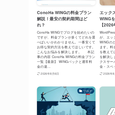
ConoHa WINGの料金プラン
エックス
解説！最安の契約期間はど
WING
れ？
【202
ConoHa WINGでブログを始めたいの
WordP
ですが、料金プランが多くてどれを選
が、エック
べばいいかわかりません。一番安くて
WING
お得な契約方法を教えてほしいです。
ます。料
こんなお悩みを解決します。 本記
を教えて
事の内容 ConoHa WINGの料金プラン
を解決し
一覧【最新】 WINGパックと通常料
クスサーバ
金の違...
金・スペッ
2026年8月6日
2026年
ブログ