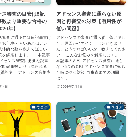
ンス審査の目安は5記
アドセンス審査に通らない原
事数より重要な合格の
因と再審査の対策【有用性が
026年】
低い問題】
ス審査に通るには何記事書け
アドセンスの審査に通らず、落ちまし
？10記事くらいあればいい
た。原因がイマイチ、ピンときませ
具体的な数を教えてほしい！
ん。どうすればいいか、教えてくださ
問を解消します。 本記事
い！ こんなお悩みを解消します。
アドセンス審査に必要な記事
本記事の内容 アドセンス審査に通ら
0本 記事数よりも見られる
ない5つの原因 アドセンス審査に落ち
品質基準」 アドセンス合格率
た時にやる対策 再審査までの期間
は？...
7月4日
2026年7月4日
ブログ
ブログ