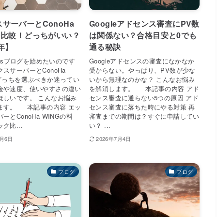
サーバーとConoHa
Googleアドセンス審査にPV数
を比較！どっちがいい？
は関係ない？合格目安と0でも
6年】
通る秘訣
ressブログを始めたいのです
Googleアドセンスの審査になかなか
スサーバーとConoHa
受からない。やっぱり、PV数が少な
のどっちを選ぶべきか迷ってい
いから無理なのかな？ こんなお悩み
金や速度、使いやすさの違い
を解消します。 本記事の内容 アド
ほしいです。 こんなお悩み
センス審査に通らない5つの原因 アド
ます。 本記事の内容 エッ
センス審査に落ちた時にやる対策 再
ーとConoHa WINGの料
審査までの期間は？すぐに申請してい
ク比...
い？ ...
8月6日
2026年7月4日
ブログ
ブログ