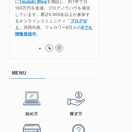
に
Tsuzuki Blog
を開設し、約1年で月
160万円を達成。ブログノウハウを発信
しています。累計2,000名以上が参加す
るオンラインコミュニティ「
ブログゼ
ミ
」共同代表。フォロワー6万人の
Xでも
情報発信中
。
MENU
始め方
稼ぎ方