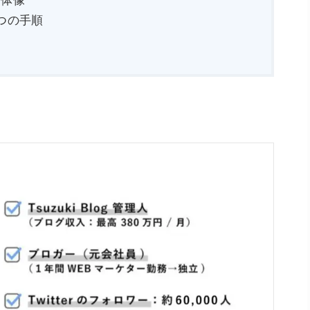
7つの手順
定