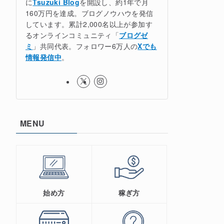
に
Tsuzuki Blog
を開設し、約1年で月
160万円を達成。ブログノウハウを発信
しています。累計2,000名以上が参加す
るオンラインコミュニティ「
ブログゼ
ミ
」共同代表。フォロワー6万人の
Xでも
情報発信中
。
MENU
始め方
稼ぎ方