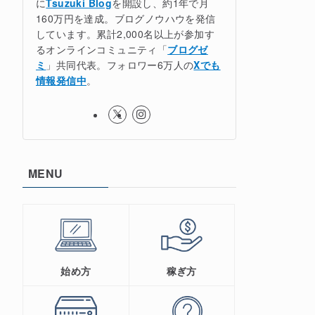
に
Tsuzuki Blog
を開設し、約1年で月
160万円を達成。ブログノウハウを発信
しています。累計2,000名以上が参加す
るオンラインコミュニティ「
ブログゼ
ミ
」共同代表。フォロワー6万人の
Xでも
情報発信中
。
MENU
始め方
稼ぎ方