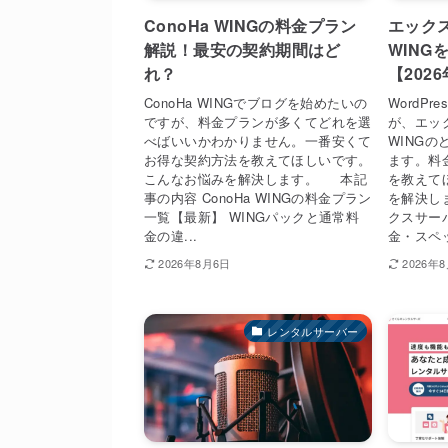
ConoHa WINGの料金プラン
エックス
解説！最安の契約期間はど
WING
れ？
【202
ConoHa WINGでブログを始めたいの
WordP
ですが、料金プランが多くてどれを選
が、エック
べばいいかわかりません。一番安くて
WING
お得な契約方法を教えてほしいです。
ます。料
こんなお悩みを解決します。 本記
を教えて
事の内容 ConoHa WINGの料金プラン
を解決し
一覧【最新】 WINGパックと通常料
クスサーバ
金の違...
金・スペッ
2026年8月6日
2026年
レンタルサーバー