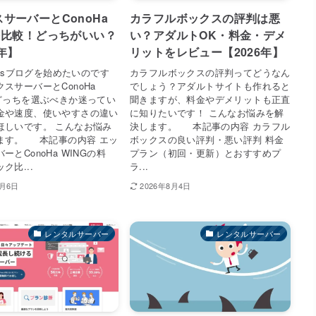
サーバーとConoHa
カラフルボックスの評判は悪
を比較！どっちがいい？
い？アダルトOK・料金・デメ
6年】
リットをレビュー【2026年】
ressブログを始めたいのです
カラフルボックスの評判ってどうなん
スサーバーとConoHa
でしょう？アダルトサイトも作れると
のどっちを選ぶべきか迷ってい
聞きますが、料金やデメリットも正直
金や速度、使いやすさの違い
に知りたいです！ こんなお悩みを解
ほしいです。 こんなお悩み
決します。 本記事の内容 カラフル
ます。 本記事の内容 エッ
ボックスの良い評判・悪い評判 料金
ーとConoHa WINGの料
プラン（初回・更新）とおすすめプ
ク比...
ラ...
8月6日
2026年8月4日
レンタルサーバー
レンタルサーバー