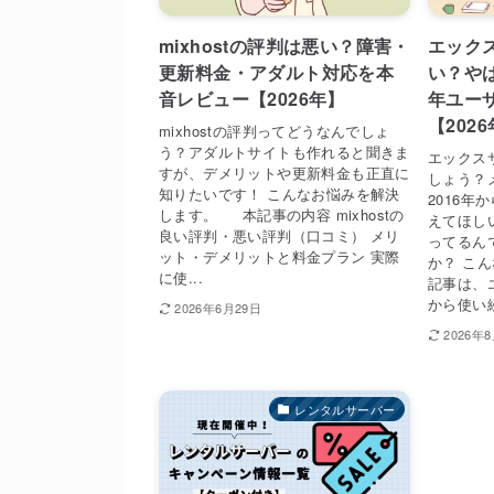
mixhostの評判は悪い？障害・
エック
更新料金・アダルト対応を本
い？や
音レビュー【2026年】
年ユー
【202
mixhostの評判ってどうなんでしょ
う？アダルトサイトも作れると聞きま
エックス
すが、デメリットや更新料金も正直に
しょう？
知りたいです！ こんなお悩みを解決
2016
します。 本記事の内容 mixhostの
えてほしい
良い評判・悪い評判（口コミ） メリ
ってるん
ット・デメリットと料金プラン 実際
か？ こ
に使...
記事は、
から使い続
2026年6月29日
2026年
レンタルサーバー