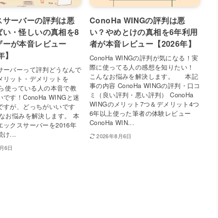
スサーバーの評判は悪
ConoHa WINGの評判は悪
ばい・怪しいの真相を8
い？やめとけの真相を6年利用
ザーが本音レビュー
者が本音レビュー【2026年】
6年】
ConoHa WINGの評判が気になる！実
際に使ってる人の感想を知りたい！
サーバーって評判どうなんで
こんなお悩みを解決します。 本記
メリット・デメリットを
事の内容 ConoHa WINGの評判・口コ
年から使っている人の本音で教
ミ（良い評判・悪い評判） ConoHa
です！ConoHa WINGと迷
WINGのメリット7つ＆デメリット4つ
ですが、どっちがいいです
6年以上使った筆者の体験レビュー
んなお悩みを解決します。 本
ConoHa WIN...
エックスサーバーを2016年
け...
2026年8月6日
8月6日