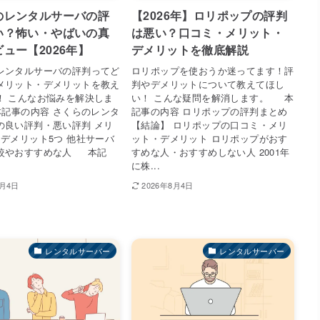
のレンタルサーバの評
【2026年】ロリポップの評判
い？怖い・やばいの真
は悪い？口コミ・メリット・
ュー【2026年】
デメリットを徹底解説
レンタルサーバの評判ってど
ロリポップを使おうか迷ってます！評
メリット・デメリットを教え
判やデメリットについて教えてほし
！ こんなお悩みを解決しま
い！ こんな疑問を解消します。 本
記事の内容 さくらのレンタ
記事の内容 ロリポップの評判まとめ
の良い評判・悪い評判 メリ
【結論】 ロリポップの口コミ・メリ
とデメリット5つ 他社サーバ
ット・デメリット ロリポップがおす
較やおすすめな人 本記
すめな人・おすすめしない人 2001年
に株...
7月4日
2026年8月4日
レンタルサーバー
レンタルサーバー