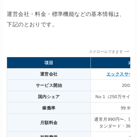
運営会社・料金・標準機能などの基本情報は、
下記のとおりです。
スクロールできます
項目
内
運営会社
エックスサー
サービス開始
2003
国内シェア
No.1（250万サイ
稼働率
99.99
通常月990円〜。現在
月額料金
タンダード・36ヶ月