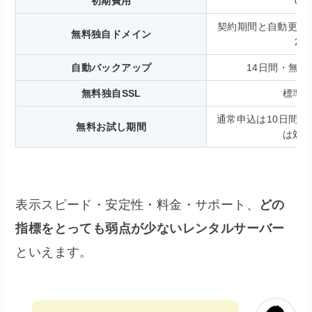
初期費用
0円
契約期間と自動更新
無料独自ドメイン
2つ
自動バックアップ
14日間・無料
無料独自SSL
標準
通常申込は10日間
無料お試し期間
は対
表示スピード・安定性・料金・サポート、
どの
指標をとっても弱点が少ないレンタルサーバー
といえます。