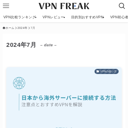
VPN比較ランキング
VPNレビュー
目的別おすすめVPN
VPN初心
ホーム
2024年
7月
2024年7月
– date –
VPNの使い方