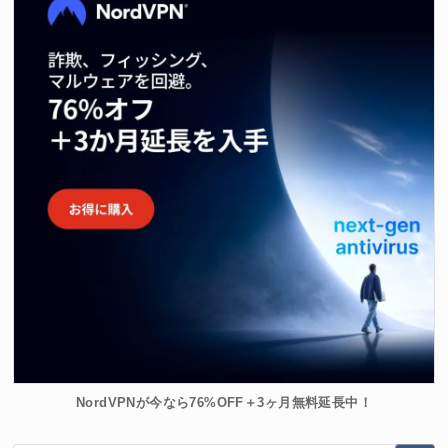
NordVPNが今なら76%OFF＋3ヶ月無料延長中！