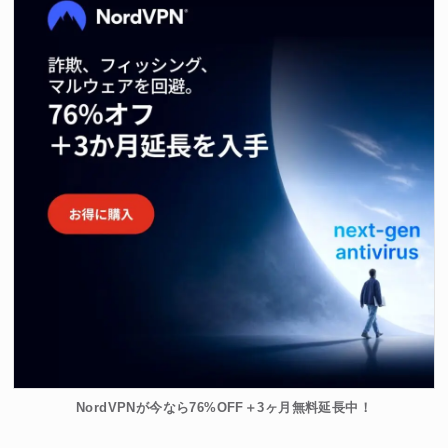
NordVPNが今なら76%OFF＋3ヶ月無料延長中！