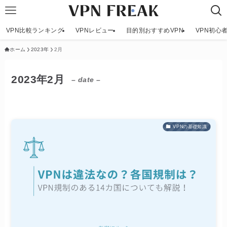
VPN比較ランキング
VPNレビュー
目的別おすすめVPN
VPN初心
ホーム
2023年
2月
2023年2月
– date –
VPNの基礎知識