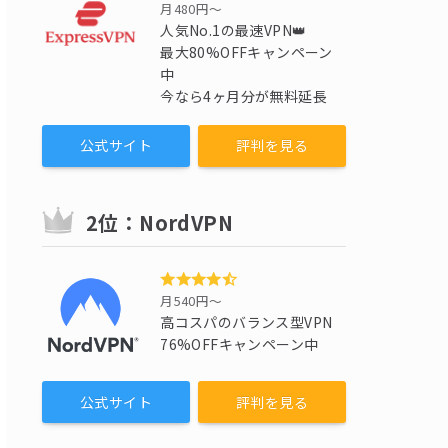
月480円〜
人気No.1の最速VPN👑
最大80%OFFキャンペーン
中
今なら4ヶ月分が無料延長
公式サイト
評判を見る
2位：NordVPN
月540円〜
高コスパのバランス型VPN
76%OFFキャンペーン中
公式サイト
評判を見る