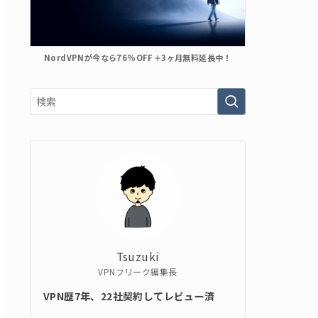
NordVPNが今なら76%OFF＋3ヶ月無料延長中！
Tsuzuki
VPNフリーク編集長
VPN歴7年、22社契約してレビュー済