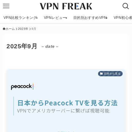
VPN比較ランキング
VPNレビュー
目的別おすすめVPN
VPN初心
ホーム
2025年
9月
2025年9月
– date –
日本から見る