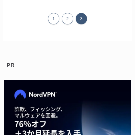
1
2
3
PR