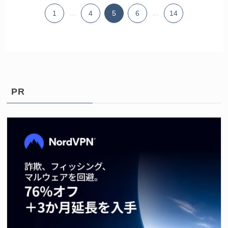
1
...
4
5
6
...
14
PR