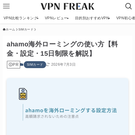
VPN比較ランキング
VPNレビュー
目的別おすすめVPN
VPN初心
ホーム
SIMカード
ahamo海外ローミングの使い方【料
金・設定・15日制限を解説】
PR
2026年7月3日
SIMカード