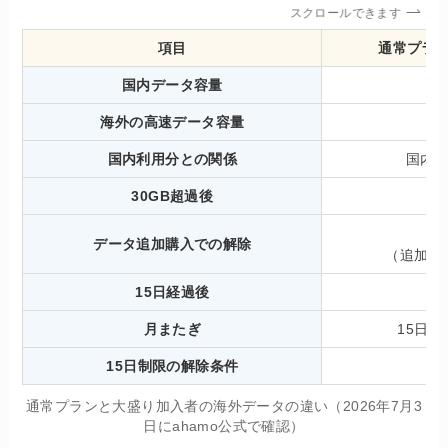
スクロールできます
項目
通常プラ
国内データ容量
海外の高速データ容量
国内利用分との関係
国内
30GB超過後
データ追加購入での解除
（追加分
15日経過後
月またぎ
15日
15日制限の解除条件
通常プランと大盛り加入者の海外データの違い（2026年7月3
日にahamo公式で確認）