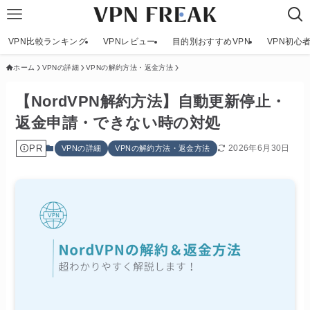
VPN比較ランキング
VPNレビュー
目的別おすすめVPN
VPN初心
ホーム
VPNの詳細
VPNの解約方法・返金方法
【NordVPN解約方法】自動更新停止・
返金申請・できない時の対処
PR
2026年6月30日
VPNの詳細
VPNの解約方法・返金方法