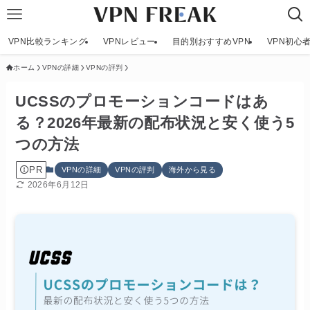
VPN比較ランキング
VPNレビュー
目的別おすすめVPN
VPN初心
ホーム
VPNの詳細
VPNの評判
UCSSのプロモーションコードはあ
る？2026年最新の配布状況と安く使う5
つの方法
PR
VPNの詳細
VPNの評判
海外から見る
2026年6月12日