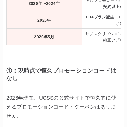
恒久プロモコード配布
2020年〜2024年
契約以上が
Liteプラン誕生
（1ヶ
2025年
け）
サブスクリプションUR
2026年5月
純正アプリ
①：現時点で恒久プロモーションコードは
なし
2026年現在、UCSSの公式サイトで恒久的に使
えるプロモーションコード・クーポンはありま
せん。