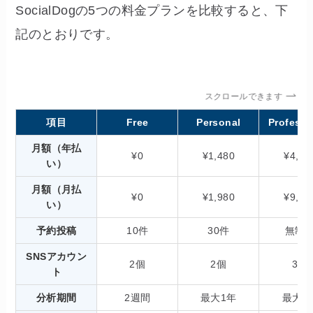
SocialDogの5つの料金プランを比較すると、下
記のとおりです。
スクロールできます
項目
Free
Personal
Professi
月額（年払
¥0
¥1,480
¥4,98
い）
月額（月払
¥0
¥1,980
¥9,80
い）
予約投稿
10件
30件
無制
SNSアカウン
2個
2個
3個
ト
分析期間
2週間
最大1年
最大2