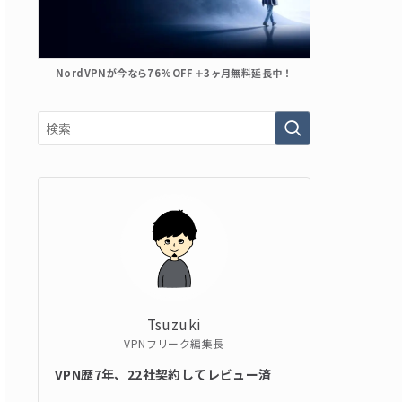
NordVPNが今なら76%OFF＋3ヶ月無料延長中！
Tsuzuki
VPNフリーク編集長
VPN歴7年、22社契約してレビュー済