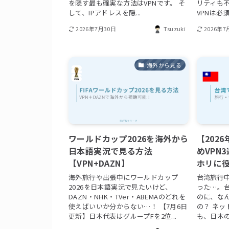
を隠す最も確実な方法はVPNです。 そ
リティも
して、IPアドレスを隠...
VPNは必須
2026年7月30日
Tsuzuki
2026年7
海外から見る
ワールドカップ2026を海外から
【202
日本語実況で見る方法
めVPN
【VPN+DAZN】
ホリに
海外旅行や出張中にワールドカップ
台湾旅行中
2026を日本語実況で見たいけど、
った…。
DAZN・NHK・TVer・ABEMAのどれを
のに、な
使えばいいか分からない…！ 【7月6日
の？ ネッ
更新】日本代表はグループFを2位...
も、日本の