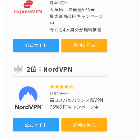
月480円〜
人気No.1の最速VPN👑
最大80%OFFキャンペーン
中
今なら4ヶ月分が無料延長
公式サイト
評判を見る
2位：NordVPN
月540円〜
高コスパのバランス型VPN
76%OFFキャンペーン中
公式サイト
評判を見る