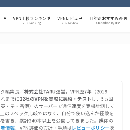
VPN比較ランキング
VPNレビュー
目的別おすすめVPN
VPN Ranking
VPN Review
Classified by use
ーク編集長／
株式会社TARU
運営。VPN歴7年（2019
これまでに
22社のVPNを実際に契約・テスト
し、5ヵ国
・英・星・香港）のサーバーで通信速度を実機計測して
机上のスペック比較ではなく、自分で使い込んだ経験を
を書き、累計240本以上を公開してきました。媒体の
営者情報
、VPN評価の方針・手順は
レビューポリシー
を