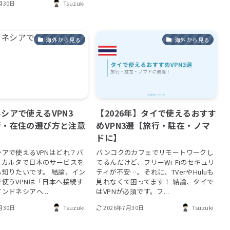
月30日
Tsuzuki
海外から見る
海外から見る
シアで使えるVPN3
【2026年】タイで使えるおすす
行・在住の選び方と注意
めVPN3選【旅行・駐在・ノマ
ドに】
アで使えるVPNはどれ？バ
バンコクのカフェでリモートワークし
ャカルタで日本のサービスを
てるんだけど、フリーWi-Fiのセキュリ
も知りたいです。 結論、イン
ティが不安…。それに、TVerやHuluも
使うVPNは「日本へ接続す
見れなくて困ってます！ 結論、タイで
ンドネシアへ...
はVPNが必須です。フ...
月30日
Tsuzuki
2026年7月30日
Tsuzuki