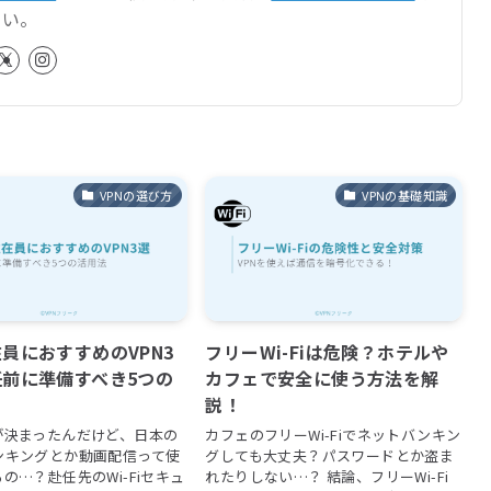
さい。
VPNの選び方
VPNの基礎知識
員におすすめのVPN3
フリーWi-Fiは危険？ホテルや
前に準備すべき5つの
カフェで安全に使う方法を解
】
説！
が決まったんだけど、日本の
カフェのフリーWi-Fiでネットバンキン
ンキングとか動画配信って使
グしても大丈夫？パスワードとか盗ま
の…？赴任先のWi-Fiセキュ
れたりしない…？ 結論、フリーWi-Fi