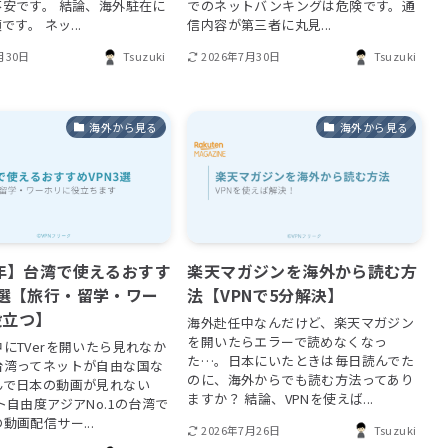
不安です。 結論、海外駐在に
でのネットバンキングは危険です。通
です。 ネッ...
信内容が第三者に丸見...
月30日
Tsuzuki
2026年7月30日
Tsuzuki
海外から見る
海外から見る
6年】台湾で使えるおすす
楽天マガジンを海外から読む方
3選【旅行・留学・ワー
法【VPNで5分解決】
役立つ】
海外赴任中なんだけど、楽天マガジン
を開いたらエラーで読めなくなっ
にTVerを開いたら見れなか
た…。日本にいたときは毎日読んでた
台湾ってネットが自由な国な
のに、海外からでも読む方法ってあり
んで日本の動画が見れない
ますか？ 結論、VPNを使えば...
ト自由度アジアNo.1の台湾で
動画配信サー...
2026年7月26日
Tsuzuki