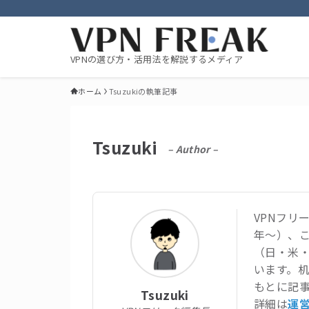
VPNの選び方・活用法を解説するメディア
ホーム
Tsuzukiの執筆記事
Tsuzuki
– Author –
VPNフリ
年〜）、
（日・米
います。
もとに記事
Tsuzuki
詳細は
運