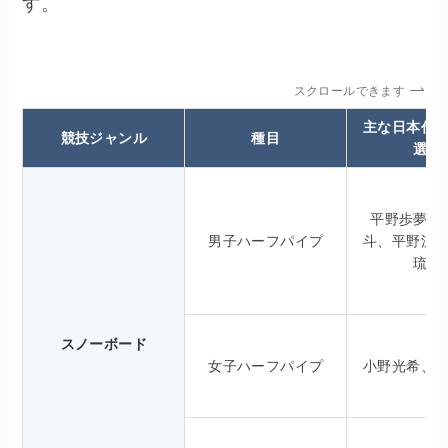
す。
スクロールできます
主な日本代
競技ジャンル
種目
選手
平野歩夢、
男子ハーフパイプ
斗、平野流
琉聖
スノーボード
女子ハーフパイプ
小野光希、