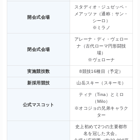
スタディオ・ジュゼッペ・
メアッツァ（通称：サン・
開会式会場
シーロ）
※ミラノ
アレーナ・ディ・ヴェロー
ナ（古代ローマ円形闘技
閉会式会場
場）
※ヴェローナ
実施競技数
8競技16種目（予定）
新採用競技
山岳スキー（スキーモ）
ティナ（Tina）とミロ
（Milo）
公式マスコット
※オコジョの兄弟キャラク
ター
史上初めて2つの主要都市
名を冠した大会。