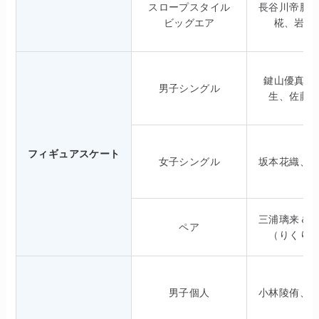
スロープスタイル
長谷川帝勝
ビッグエア
椛、岩渕
鍵山優真、
男子シングル
生、佐藤
フィギュアスケート
女子シングル
坂本花織、
三浦璃来＆
ペア
（りくり
男子個人
小林陵侑、