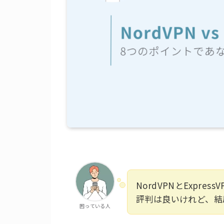
NordVPNとExpr
評判は良いけれど、結
困っている人