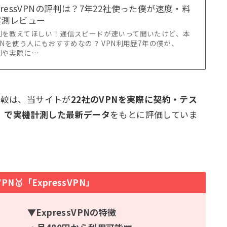
xpressVPNの評判は？7年22社使った僕が速度・料
実測レビュー
Nの評判を教えてほしい！通信スピードが速いって聞いたけど、本
Nを使う人にもおすすめなの？ VPN利用歴7年の僕が、
の評判や実際に…
Nの比較は、当サイトが
22社のVPNを実際に契約・テス
）で実機計測した最新データ
をもとに評価していま
N🥇「ExpressVPN」
▼ExpressVPNの特徴