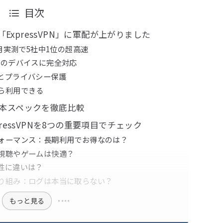
目次
xpressVPN」に軍配が上がりました
月実測で5社中1位の超高速
どのデバイスに完全対応
とプライバシー保護
ら利用できる
Nの基本スペックを徹底比較
pressVPNを8つの重要項目でチェック
ォーマンス：長期利用でお得なのは？
視聴やゲームは快適？
性に違いは？
り組み：ログは本当に取らない？
もっと見る