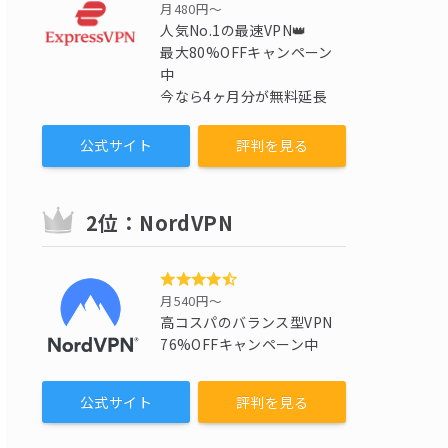
月480円〜
人気No.1の最速VPN👑
最大80%OFFキャンペーン
中
今なら4ヶ月分が無料延長
公式サイト
評判を見る
2位：NordVPN
月540円〜
高コスパのバランス型VPN
76%OFFキャンペーン中
公式サイト
評判を見る