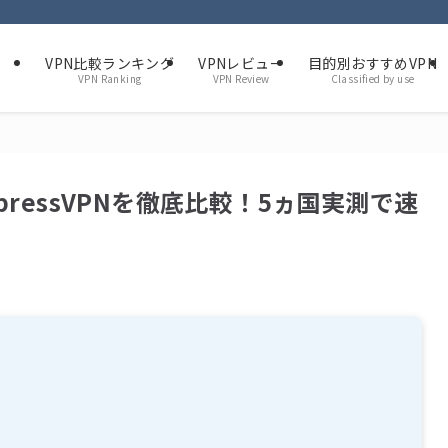
VPN比較ランキング
VPNレビュー
目的別おすすめVPN
VPN Ranking
VPN Review
Classified by use
 ExpressVPNを徹底比較！5ヵ国実測で速