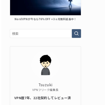
NordVPNが今なら76%OFF＋3ヶ月無料延長中！
Tsuzuki
VPNフリーク編集長
VPN歴7年、22社契約してレビュー済