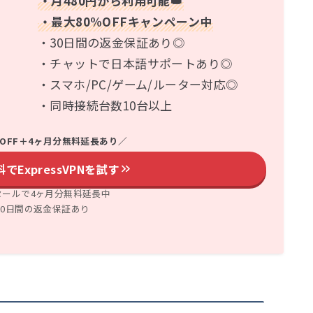
・月480円から利用可能👑
・最大80%OFFキャンペーン中
・30日間の返金保証あり◎
・チャットで日本語サポートあり◎
・スマホ/PC/ゲーム/ルーター対応◎
・同時接続台数10台以上
%OFF＋4ヶ月分無料延長あり
／
でExpressVPNを試す
セールで4ヶ月分無料延長中
30日間の返金保証あり