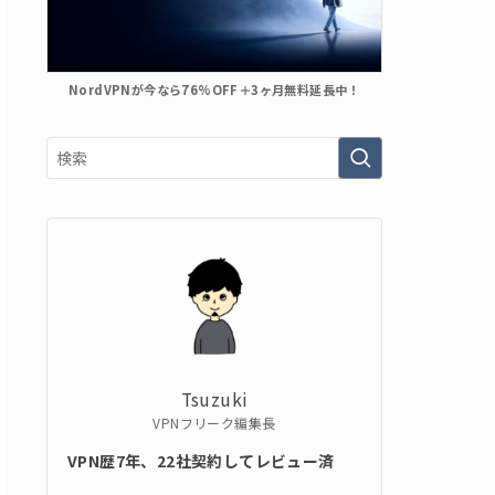
NordVPNが今なら76%OFF＋3ヶ月無料延長中！
Tsuzuki
VPNフリーク編集長
VPN歴7年、22社契約してレビュー済