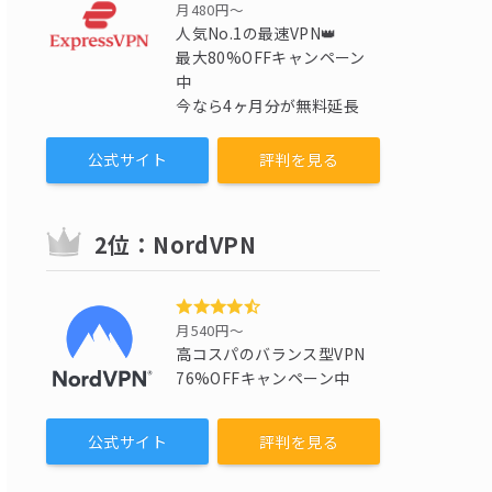
月480円〜
人気No.1の最速VPN👑
最大80%OFFキャンペーン
中
今なら4ヶ月分が無料延長
公式サイト
評判を見る
2位：NordVPN
月540円〜
高コスパのバランス型VPN
76%OFFキャンペーン中
公式サイト
評判を見る