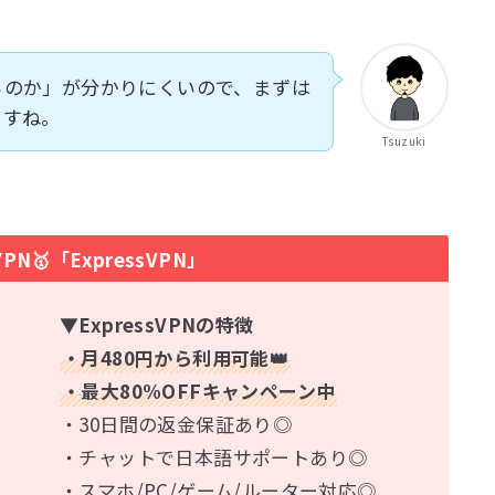
るのか」が分かりにくいので、まずは
ますね。
Tsuzuki
N🥇「ExpressVPN」
▼ExpressVPNの特徴
・月480円から利用可能👑
・最大80%OFFキャンペーン中
・30日間の返金保証あり◎
・チャットで日本語サポートあり◎
・スマホ/PC/ゲーム/ルーター対応◎