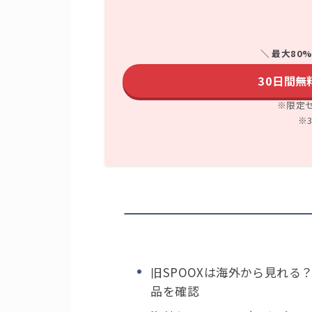
＼ 最大80
30日間無料
※限定
※
旧SPOOXは海外から見れる
品を確認