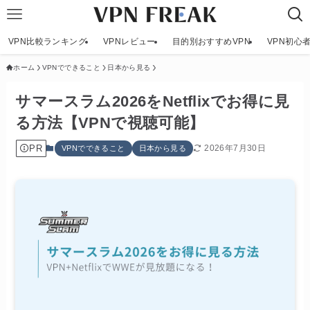
VPN比較ランキング
VPNレビュー
目的別おすすめVPN
VPN初心
ホーム
VPNでできること
日本から見る
サマースラム2026をNetflixでお得に見
る方法【VPNで視聴可能】
PR
2026年7月30日
VPNでできること
日本から見る