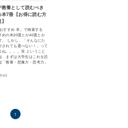
が教養として読むべき
め本7冊【お得に読む方
説】
 おすすめ 本」で検索する
すめの本20選とか40選とか
す。 しかし、「そんなにた
介されても選べない！」って
よね。。。。笑 ということ
は、まずは大学生はこれを読
ば「教養・想像力・思考力」
7月4日
1