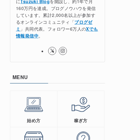
に
Tsuzuki Blog
を開設し、約1年で月
160万円を達成。ブログノウハウを発信
しています。累計2,000名以上が参加す
るオンラインコミュニティ「
ブログゼ
ミ
」共同代表。フォロワー6万人の
Xでも
情報発信中
。
MENU
始め方
稼ぎ方