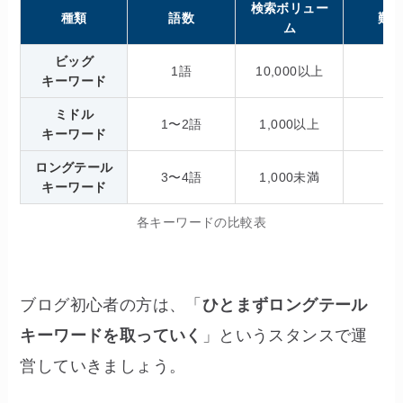
検索ボリュー
種類
語数
難
ム
ビッグ
1語
10,000以上
キーワード
ミドル
1〜2語
1,000以上
キーワード
ロングテール
3〜4語
1,000未満
キーワード
各キーワードの比較表
ブログ初心者の方は、「
ひとまずロングテール
キーワードを取っていく
」というスタンスで運
営していきましょう。