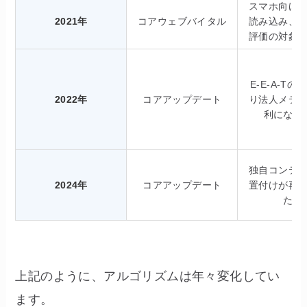
スマホ向け
2021年
コアウェブバイタル
読み込み、
評価の対象
E-E-A-T
2022年
コアアップデート
り法人メデ
利になっ
独自コンテ
2024年
コアアップデート
置付けが再
た。
上記のように、アルゴリズムは年々変化してい
ます。