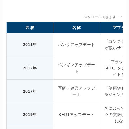
スクロールできます
西暦
名称
アプデ
「コンテン
2011年
パンダアップデート
が低いサイ
「ブラック
ペンギンアップデー
2012年
SEO」をし
ト
イトが
医療・健康アップデ
「健康やお
2017年
ート
るジャンル
AIによって
2019年
BERTアップデート
ツの文脈理
になっ