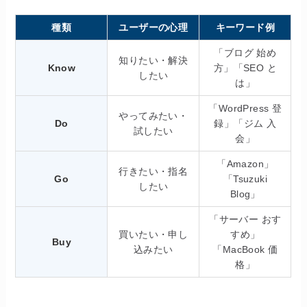
種類
ユーザーの心理
キーワード例
「ブログ 始め
知りたい・解決
Know
方」「SEO と
したい
は」
「WordPress 登
やってみたい・
Do
録」「ジム 入
試したい
会」
「Amazon」
行きたい・指名
Go
「Tsuzuki
したい
Blog」
「サーバー おす
買いたい・申し
すめ」
Buy
込みたい
「MacBook 価
格」