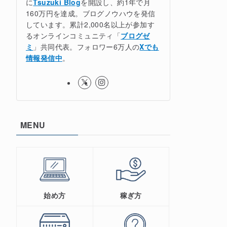
に
Tsuzuki Blog
を開設し、約1年で月
160万円を達成。ブログノウハウを発信
しています。累計2,000名以上が参加す
るオンラインコミュニティ「
ブログゼ
ミ
」共同代表。フォロワー6万人の
Xでも
情報発信中
。
MENU
始め方
稼ぎ方