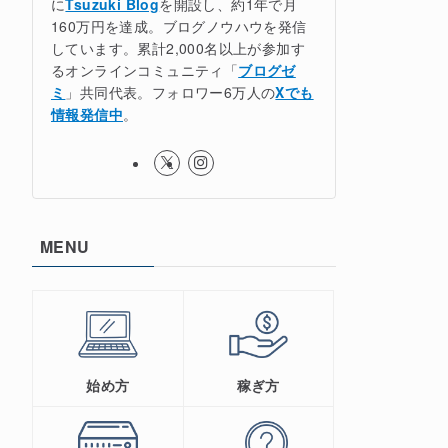
に
Tsuzuki Blog
を開設し、約1年で月
160万円を達成。ブログノウハウを発信
しています。累計2,000名以上が参加す
るオンラインコミュニティ「
ブログゼ
ミ
」共同代表。フォロワー6万人の
Xでも
情報発信中
。
MENU
始め方
稼ぎ方